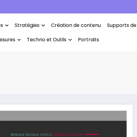
es
Stratégies
Création de contenu
Supports de
esures
Techno et Outils
Portraits
RÉSEAUX SOCIAUX
OUTILS
TECHNO ET OUTILS