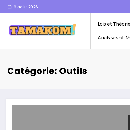
Aller
6 août 2026
au
contenu
Lois et Théori
Analyses et M
Catégorie: Outils